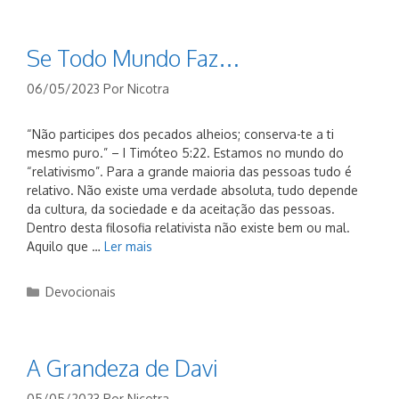
Se Todo Mundo Faz…
06/05/2023
Por
Nicotra
“Não participes dos pecados alheios; conserva-te a ti
mesmo puro.” – I Timóteo 5:22. Estamos no mundo do
“relativismo”. Para a grande maioria das pessoas tudo é
relativo. Não existe uma verdade absoluta, tudo depende
da cultura, da sociedade e da aceitação das pessoas.
Dentro desta filosofia relativista não existe bem ou mal.
Aquilo que …
Ler mais
Categorias
Devocionais
A Grandeza de Davi
05/05/2023
Por
Nicotra