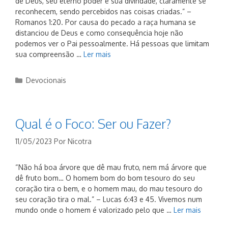
de Deus, seu eterno poder e sua divindade, claramente se
reconhecem, sendo percebidos nas coisas criadas.” –
Romanos 1:20. Por causa do pecado a raça humana se
distanciou de Deus e como consequência hoje não
podemos ver o Pai pessoalmente. Há pessoas que limitam
sua compreensão …
Ler mais
Categorias
Devocionais
Qual é o Foco: Ser ou Fazer?
11/05/2023
Por
Nicotra
“Não há boa árvore que dê mau fruto, nem má árvore que
dê fruto bom… O homem bom do bom tesouro do seu
coração tira o bem, e o homem mau, do mau tesouro do
seu coração tira o mal.” – Lucas 6:43 e 45. Vivemos num
mundo onde o homem é valorizado pelo que …
Ler mais