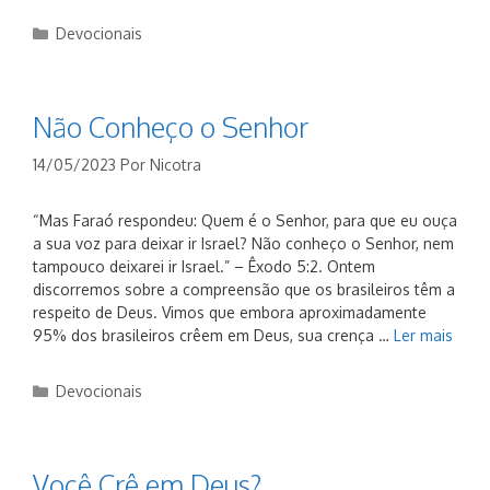
Categorias
Devocionais
Não Conheço o Senhor
14/05/2023
Por
Nicotra
“Mas Faraó respondeu: Quem é o Senhor, para que eu ouça
a sua voz para deixar ir Israel? Não conheço o Senhor, nem
tampouco deixarei ir Israel.” – Êxodo 5:2. Ontem
discorremos sobre a compreensão que os brasileiros têm a
respeito de Deus. Vimos que embora aproximadamente
95% dos brasileiros crêem em Deus, sua crença …
Ler mais
Categorias
Devocionais
Você Crê em Deus?