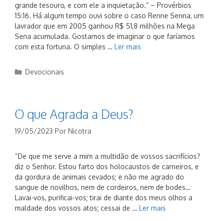
grande tesouro, e com ele a inquietação.” – Provérbios
15:16. Há algum tempo ouvi sobre o caso Renne Senna, um
lavrador que em 2005 ganhou R$ 51,8 milhões na Mega
Sena acumulada. Gostamos de imaginar o que faríamos
com esta fortuna. O simples …
Ler mais
Categorias
Devocionais
O que Agrada a Deus?
19/05/2023
Por
Nicotra
“De que me serve a mim a multidão de vossos sacrifícios?
diz o Senhor. Estou farto dos holocaustos de carneiros, e
da gordura de animais cevados; e não me agrado do
sangue de novilhos, nem de cordeiros, nem de bodes…
Lavai-vos, purificai-vos; tirai de diante dos meus olhos a
maldade dos vossos atos; cessai de …
Ler mais