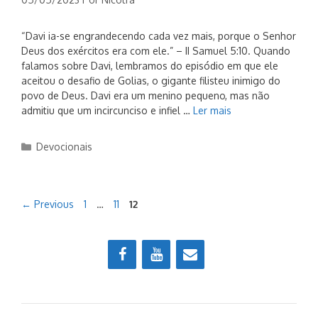
“Davi ia-se engrandecendo cada vez mais, porque o Senhor
Deus dos exércitos era com ele.” – II Samuel 5:10. Quando
falamos sobre Davi, lembramos do episódio em que ele
aceitou o desafio de Golias, o gigante filisteu inimigo do
povo de Deus. Davi era um menino pequeno, mas não
admitiu que um incircunciso e infiel …
Ler mais
Categorias
Devocionais
Page
Page
Page
←
Previous
1
…
11
12