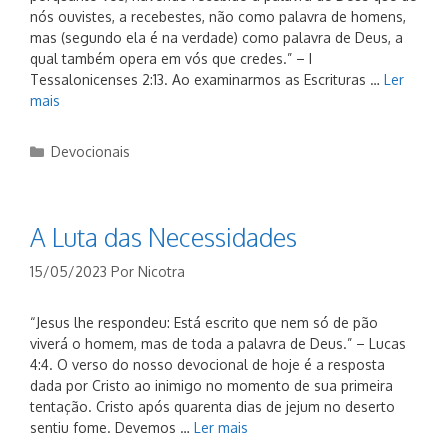
nós ouvistes, a recebestes, não como palavra de homens,
mas (segundo ela é na verdade) como palavra de Deus, a
qual também opera em vós que credes.” – I
Tessalonicenses 2:13. Ao examinarmos as Escrituras …
Ler
mais
Categorias
Devocionais
A Luta das Necessidades
15/05/2023
Por
Nicotra
“Jesus lhe respondeu: Está escrito que nem só de pão
viverá o homem, mas de toda a palavra de Deus.” – Lucas
4:4. O verso do nosso devocional de hoje é a resposta
dada por Cristo ao inimigo no momento de sua primeira
tentação. Cristo após quarenta dias de jejum no deserto
sentiu fome. Devemos …
Ler mais