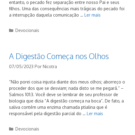
entanto, o pecado fez separação entre nosso Pai e seus
filhos. Uma das consequências mais trágicas do pecado foi
a interrupção daquela comunicação …
Ler mais
Categorias
Devocionais
A Digestão Começa nos Olhos
07/05/2023
Por
Nicotra
“Não porei coisa injusta diante dos meus olhos; aborreço o
proceder dos que se desviam; nada disto se me pegará.” –
Salmos 101:3. Você deve se lembrar de seu professor de
biologia que dizia “A digestão começa na boca”. De fato, a
saliva contém uma enzima chamada ptialina que é
responsável pela digestão parcial do …
Ler mais
Categorias
Devocionais