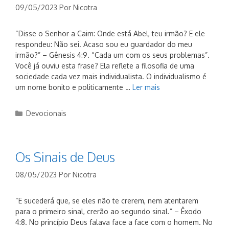
09/05/2023
Por
Nicotra
“Disse o Senhor a Caim: Onde está Abel, teu irmão? E ele
respondeu: Não sei. Acaso sou eu guardador do meu
irmão?” – Gênesis 4:9. “Cada um com os seus problemas”.
Você já ouviu esta frase? Ela reflete a filosofia de uma
sociedade cada vez mais individualista. O individualismo é
um nome bonito e politicamente …
Ler mais
Categorias
Devocionais
Os Sinais de Deus
08/05/2023
Por
Nicotra
“E sucederá que, se eles não te crerem, nem atentarem
para o primeiro sinal, crerão ao segundo sinal.” – Êxodo
4:8. No princípio Deus falava face a face com o homem. No