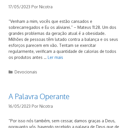
17/05/2023
Por
Nicotra
“Venham a mim, vocês que estão cansados e
sobrecarregados e Eu os aliviarei.” – Mateus 11:28. Um dos
grandes problemas da geração atual é a obesidade.
Milhões de pessoas têm lutado contra a balança e os seus
esforços parecem em vão. Tentam se exercitar
regularmente, verificam a quantidade de calorias de todos
os produtos antes …
Ler mais
Categorias
Devocionais
A Palavra Operante
16/05/2023
Por
Nicotra
“Por isso nós também, sem cessar, damos graças a Deus,
porquanto vós, havendo recebido a palavra de Deus que de