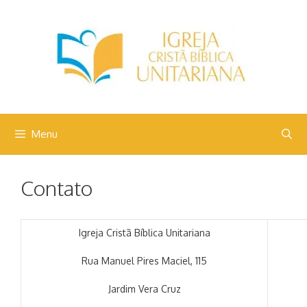
Pular
para
o
conteúdo
Menu
Contato
Igreja Cristã Bíblica Unitariana
Rua Manuel Pires Maciel, 115
Jardim Vera Cruz