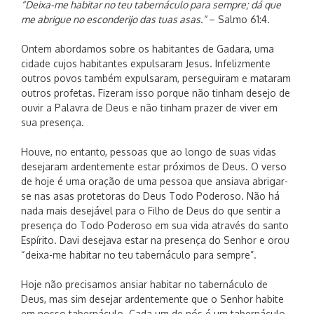
“Deixa-me habitar no teu tabernáculo para sempre; dá que
me abrigue no esconderijo das tuas asas.”
– Salmo 61:4.
Ontem abordamos sobre os habitantes de Gadara, uma
cidade cujos habitantes expulsaram Jesus. Infelizmente
outros povos também expulsaram, perseguiram e mataram
outros profetas. Fizeram isso porque não tinham desejo de
ouvir a Palavra de Deus e não tinham prazer de viver em
sua presença.
Houve, no entanto, pessoas que ao longo de suas vidas
desejaram ardentemente estar próximos de Deus. O verso
de hoje é uma oração de uma pessoa que ansiava abrigar-
se nas asas protetoras do Deus Todo Poderoso. Não há
nada mais desejável para o Filho de Deus do que sentir a
presença do Todo Poderoso em sua vida através do santo
Espírito. Davi desejava estar na presença do Senhor e orou
“deixa-me habitar no teu tabernáculo para sempre”.
Hoje não precisamos ansiar habitar no tabernáculo de
Deus, mas sim desejar ardentemente que o Senhor habite
em nosso tabernáculo. Cada um de nós é um tabernáculo,