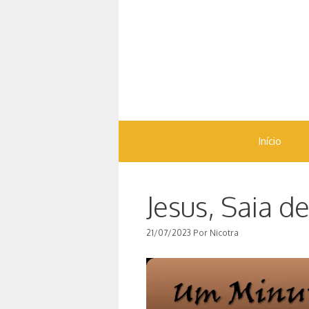
Pular
para
o
conteúdo
Início
Jesus, Saia d
21/07/2023
Por
Nicotra