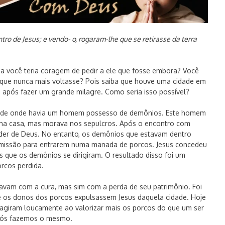
ntro de Jesus; e vendo- o, rogaram-lhe que se retirasse da terra
asa você teria coragem de pedir a ele que fosse embora? Você
r que nunca mais voltasse? Pois saiba que houve uma cidade em
so após fazer um grande milagre. Como seria isso possível?
idade onde havia um homem possesso de demônios. Este homem
ha casa, mas morava nos sepulcros. Após o encontro com
der de Deus. No entanto, os demônios que estavam dentro
missão para entrarem numa manada de porcos. Jesus concedeu
os que os demônios se dirigiram. O resultado disso foi um
cos perdida.
vam com a cura, mas sim com a perda de seu patrimônio. Foi
e os donos dos porcos expulsassem Jesus daquela cidade. Hoje
agiram loucamente ao valorizar mais os porcos do que um ser
nós fazemos o mesmo.