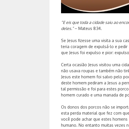
“E eis que toda a cidade saiu ao enco
deles.”
– Mateus 8:34.
Se Jesus fizesse uma visita a sua c
teria coragem de expulsá-lo e pedi
que Jesus foi expulso e pior: expul
Certa ocasião Jesus visitou uma c
não usava roupas e também não tin
Jesus este homem foi salvo pelo po
deste homem pediram a Jesus a per
tal permissão e foi para estes porc
homem curado e uma manada de por
Os donos dos porcos não se importa
esta perda material que fez com qu
você pode achar que estes homens 
humano. No entanto muitas vezes 