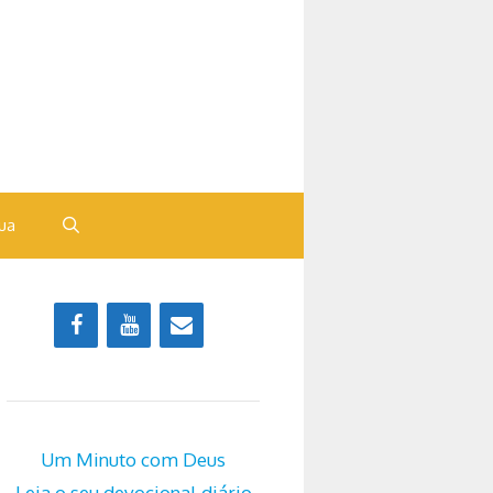
ua
Um Minuto com Deus
Leia o seu devocional diário