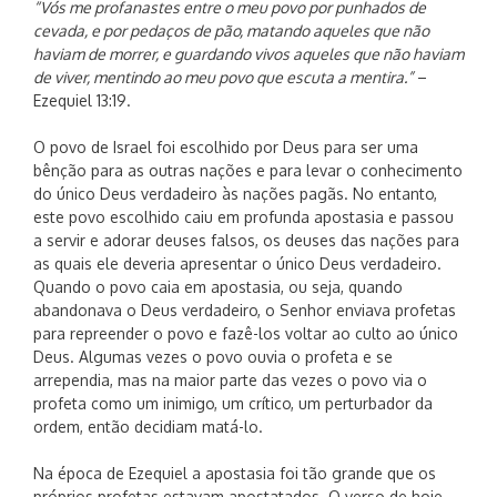
“Vós me profanastes entre o meu povo por punhados de
cevada, e por pedaços de pão, matando aqueles que não
haviam de morrer, e guardando vivos aqueles que não haviam
de viver, mentindo ao meu povo que escuta a mentira.”
–
Ezequiel 13:19.
O povo de Israel foi escolhido por Deus para ser uma
bênção para as outras nações e para levar o conhecimento
do único Deus verdadeiro às nações pagãs. No entanto,
este povo escolhido caiu em profunda apostasia e passou
a servir e adorar deuses falsos, os deuses das nações para
as quais ele deveria apresentar o único Deus verdadeiro.
Quando o povo caia em apostasia, ou seja, quando
abandonava o Deus verdadeiro, o Senhor enviava profetas
para repreender o povo e fazê-los voltar ao culto ao único
Deus. Algumas vezes o povo ouvia o profeta e se
arrependia, mas na maior parte das vezes o povo via o
profeta como um inimigo, um crítico, um perturbador da
ordem, então decidiam matá-lo.
Na época de Ezequiel a apostasia foi tão grande que os
próprios profetas estavam apostatados. O verso de hoje