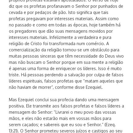
diz que os profetas profanavam o Senhor por punhados de
cevada e por pedaços de pão. Isto significa que tais
profetas pregavam por interesses materiais. Assim como
no passado e como em todas as épocas, hoje também há
os pregadores que dão suas mensagens movidos por
interesses materiais. Infelizmente a verdadeira e pura
religião de Cristo foi transformada num comércio. A
comercialização da religião tornou-se um obstáculo para
muitas pessoas sinceras que têm necessidade do Deus vivo
mas não buscam o Senhor porque em sua mente a religião
é apenas uma forma de enriquecer os líderes. Isso é muito
triste. Há pessoas perdendo a salvação por culpa de falsos
líderes espirituais, falsos profetas que “matam aqueles que
não haviam de morrer”, conforme disse Ezequiel.
Mas Ezequiel conclui sua profecia dando uma mensagem
positiva. Ele transmite aos falsos profetas e falsos líderes a
mensagem do Senhor: “Livrarei o meu povo das vossas
mãos, e eles não estarão mais em vossas mãos para
serem caçados; e sabereis que eu sou e Senhor.” (Ezeq.
13:21). O Senhor prometeu severos juízos e castigos ao seu