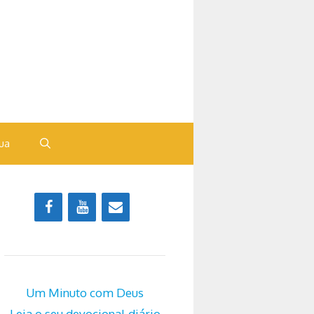
ua
Um Minuto com Deus
Leia o seu devocional diário